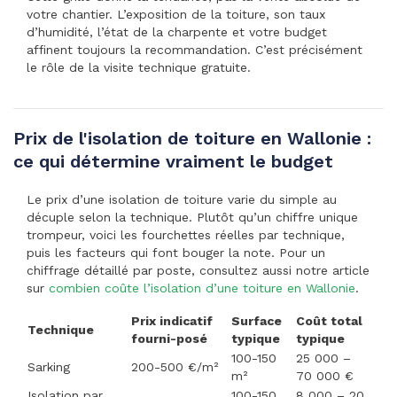
votre chantier. L’exposition de la toiture, son taux
d’humidité, l’état de la charpente et votre budget
affinent toujours la recommandation. C’est précisément
le rôle de la visite technique gratuite.
Prix de l'isolation de toiture en Wallonie :
ce qui détermine vraiment le budget
Le prix d’une isolation de toiture varie du simple au
décuple selon la technique. Plutôt qu’un chiffre unique
trompeur, voici les fourchettes réelles par technique,
puis les facteurs qui font bouger la note. Pour un
chiffrage détaillé par poste, consultez aussi notre article
sur
combien coûte l’isolation d’une toiture en Wallonie
.
Prix indicatif
Surface
Coût total
Technique
fourni-posé
typique
typique
100-150
25 000 –
Sarking
200-500 €/m²
m²
70 000 €
Isolation par
100-150
8 000 – 20