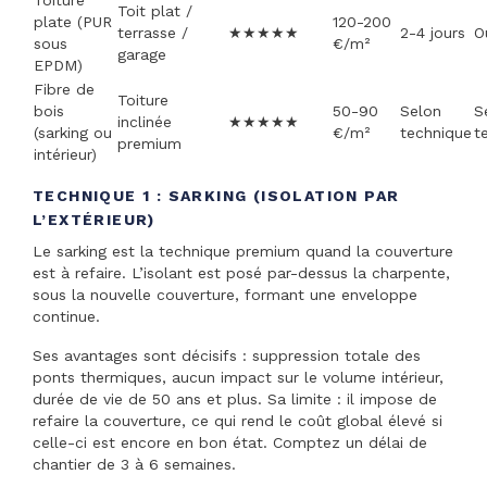
Toiture
Toit plat /
plate (PUR
120-200
terrasse /
★★★★★
2-4 jours
O
sous
€/m²
garage
EPDM)
Fibre de
Toiture
bois
50-90
Selon
S
inclinée
★★★★★
(sarking ou
€/m²
technique
t
premium
intérieur)
TECHNIQUE 1 : SARKING (ISOLATION PAR
L’EXTÉRIEUR)
Le sarking est la technique premium quand la couverture
est à refaire. L’isolant est posé par-dessus la charpente,
sous la nouvelle couverture, formant une enveloppe
continue.
Ses avantages sont décisifs : suppression totale des
ponts thermiques, aucun impact sur le volume intérieur,
durée de vie de 50 ans et plus. Sa limite : il impose de
refaire la couverture, ce qui rend le coût global élevé si
celle-ci est encore en bon état. Comptez un délai de
chantier de 3 à 6 semaines.