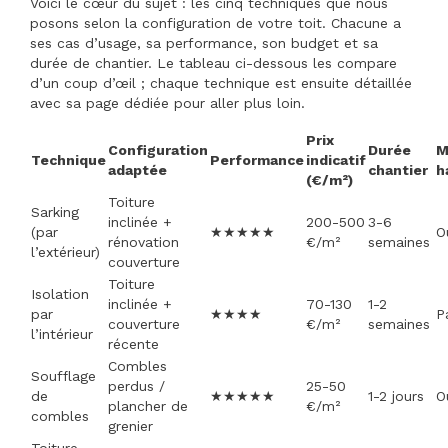
Voici le cœur du sujet : les cinq techniques que nous
posons selon la configuration de votre toit. Chacune a
ses cas d’usage, sa performance, son budget et sa
durée de chantier. Le tableau ci-dessous les compare
d’un coup d’œil ; chaque technique est ensuite détaillée
avec sa page dédiée pour aller plus loin.
Prix
Configuration
Durée
M
Technique
Performance
indicatif
adaptée
chantier
h
(€/m²)
Toiture
Sarking
inclinée +
200-500
3-6
(par
★★★★★
O
rénovation
€/m²
semaines
l’extérieur)
couverture
Toiture
Isolation
inclinée +
70-130
1-2
par
★★★★
P
couverture
€/m²
semaines
l’intérieur
récente
Combles
Soufflage
perdus /
25-50
de
★★★★★
1-2 jours
O
plancher de
€/m²
combles
grenier