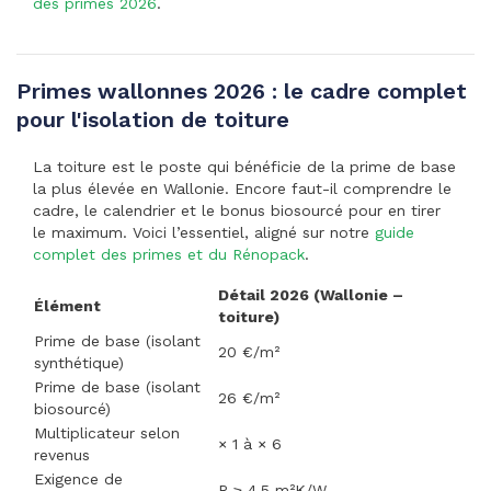
des primes 2026
.
Primes wallonnes 2026 : le cadre complet
pour l'isolation de toiture
La toiture est le poste qui bénéficie de la prime de base
la plus élevée en Wallonie. Encore faut-il comprendre le
cadre, le calendrier et le bonus biosourcé pour en tirer
le maximum. Voici l’essentiel, aligné sur notre
guide
complet des primes et du Rénopack
.
Détail 2026 (Wallonie –
Élément
toiture)
Prime de base (isolant
20 €/m²
synthétique)
Prime de base (isolant
26 €/m²
biosourcé)
Multiplicateur selon
× 1 à × 6
revenus
Exigence de
R ≥ 4,5 m²K/W