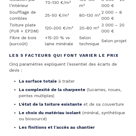
70-130 €/m²
l’intérieur
m²
000 €
Soufflage de
2 000 – 8
25-50 €/m²
80-130 m²
combles
000 €
Toiture plate
3 000 – 20
120-200 €/m²
20-80 m²
(PUR + EPDM)
000 €
Fibre de bois
+15-20 % vs
Selon
Selon projet
(surcoût)
laine minérale
technique
LES 5 FACTEURS QUI FONT VARIER LE PRIX
Cinq paramètres expliquent l’essentiel des écarts de
devis :
La surface totale
à traiter
La complexité de la charpente
(lucarnes, noues,
pentes multiples)
L’état de la toiture existante
et de sa couverture
Le choix du matériau isolant
(minéral, synthétique
ou biosourcé)
Les finitions et l’accès au chantier