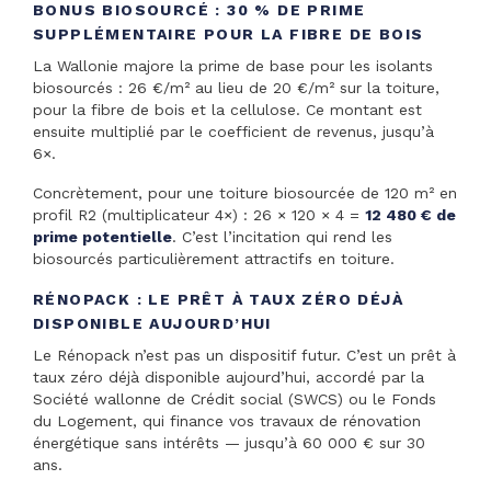
BONUS BIOSOURCÉ : 30 % DE PRIME
SUPPLÉMENTAIRE POUR LA FIBRE DE BOIS
La Wallonie majore la prime de base pour les isolants
biosourcés : 26 €/m² au lieu de 20 €/m² sur la toiture,
pour la fibre de bois et la cellulose. Ce montant est
ensuite multiplié par le coefficient de revenus, jusqu’à
6×.
Concrètement, pour une toiture biosourcée de 120 m² en
profil R2 (multiplicateur 4×) : 26 × 120 × 4 =
12 480 € de
prime potentielle
. C’est l’incitation qui rend les
biosourcés particulièrement attractifs en toiture.
RÉNOPACK : LE PRÊT À TAUX ZÉRO DÉJÀ
DISPONIBLE AUJOURD’HUI
Le Rénopack n’est pas un dispositif futur. C’est un prêt à
taux zéro déjà disponible aujourd’hui, accordé par la
Société wallonne de Crédit social (SWCS) ou le Fonds
du Logement, qui finance vos travaux de rénovation
énergétique sans intérêts — jusqu’à 60 000 € sur 30
ans.