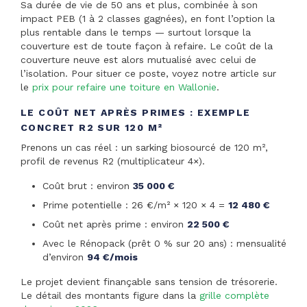
Sa durée de vie de 50 ans et plus, combinée à son
impact PEB (1 à 2 classes gagnées), en font l’option la
plus rentable dans le temps — surtout lorsque la
couverture est de toute façon à refaire. Le coût de la
couverture neuve est alors mutualisé avec celui de
l’isolation. Pour situer ce poste, voyez notre article sur
le
prix pour refaire une toiture en Wallonie
.
LE COÛT NET APRÈS PRIMES : EXEMPLE
CONCRET R2 SUR 120 M²
Prenons un cas réel : un sarking biosourcé de 120 m²,
profil de revenus R2 (multiplicateur 4×).
Coût brut : environ
35 000 €
Prime potentielle : 26 €/m² × 120 × 4 =
12 480 €
Coût net après prime : environ
22 500 €
Avec le Rénopack (prêt 0 % sur 20 ans) : mensualité
d’environ
94 €/mois
Le projet devient finançable sans tension de trésorerie.
Le détail des montants figure dans la
grille complète