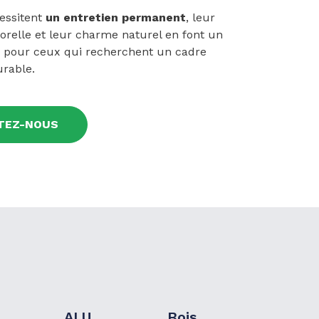
cessitent
un entretien permanent
, leur
relle et leur charme naturel en font un
x pour ceux qui recherchent un cadre
urable.
TEZ-NOUS
ALU
Bois