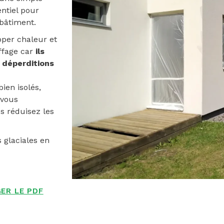
entiel pour
 bâtiment.
pper chaleur et
ffage car
ils
 déperditions
ien isolés,
 vous
us réduisez les
s glaciales en
ER LE PDF