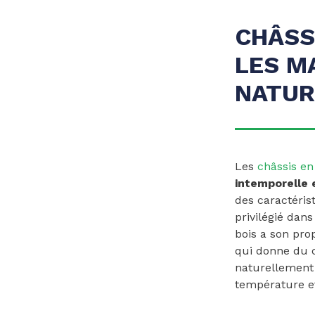
CHÂSS
LES M
NATUR
Les
châssis en
intemporelle 
des caractéris
privilégié dan
bois a son pro
qui donne du c
naturellement 
température et