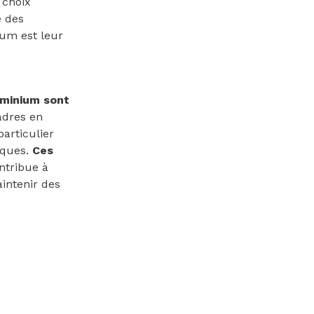
 choix
e des
ium est leur
uminium sont
cadres en
articulier
iques.
Ces
ontribue à
intenir des