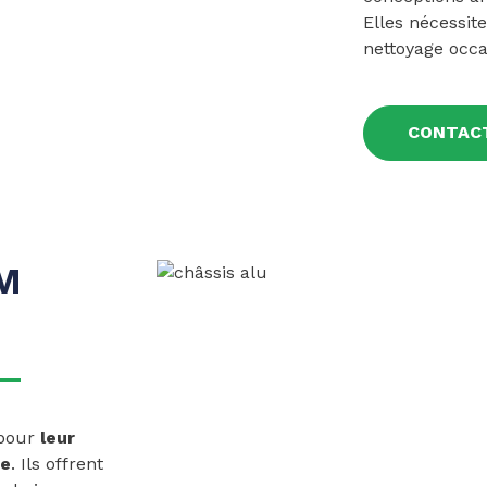
Elles nécessit
nettoyage occa
CONTAC
M
 pour
leur
se
. Ils offrent