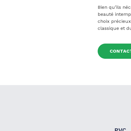
Bien qu’ils né
beauté intempo
choix précieu
classique et d
CONTAC
PVC