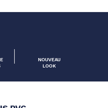
RE
NOUVEAU
S
LOOK
IS PVC