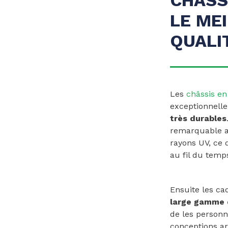
LE ME
QUALI
Les
châssis e
exceptionnelle
très durables
remarquable au
rayons UV, ce 
au fil du temp
Ensuite les ca
large gamme d
de les personn
conceptions ar