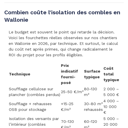
Combien coûte l'isolation des combles en
Wallonie
Le budget est souvent le point qui retarde la décision.
Voici les fourchettes réelles observées sur nos chantiers
en Wallonie en 2026, par technique. Et surtout, le calcul
du coût net après primes, qui change radicalement le
ROI du projet pour les profils éligibles.
Prix
Coût
indicatif
Surface
Technique
total
fourni-
typique
typique
posé
Soufflage cellulose sur
80-130
2 000 –
25-50 €/m²
plancher (combles perdus)
m²
5 000 €
4 000 –
Soufflage + rehausses
+15-25
30-80 m²
10 000
OSB pour stockage
€/m²
rehaussés
€
Isolation des versants par
5 000 –
70-130
60-120
l’intérieur (combles
20 000
€/m²
m²