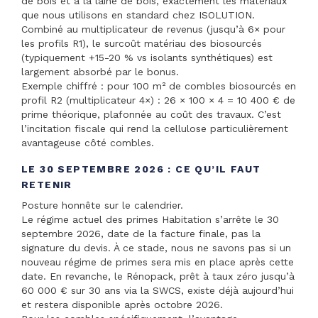
de bois et à la laine de bois, exactement les matériaux
que nous utilisons en standard chez ISOLUTION.
Combiné au multiplicateur de revenus (jusqu’à 6× pour
les profils R1), le surcoût matériau des biosourcés
(typiquement +15-20 % vs isolants synthétiques) est
largement absorbé par le bonus.
Exemple chiffré : pour 100 m² de combles biosourcés en
profil R2 (multiplicateur 4×) : 26 × 100 × 4 = 10 400 € de
prime théorique, plafonnée au coût des travaux. C’est
l’incitation fiscale qui rend la cellulose particulièrement
avantageuse côté combles.
LE 30 SEPTEMBRE 2026 : CE QU’IL FAUT
RETENIR
Posture honnête sur le calendrier.
Le régime actuel des primes Habitation s’arrête le 30
septembre 2026, date de la facture finale, pas la
signature du devis. À ce stade, nous ne savons pas si un
nouveau régime de primes sera mis en place après cette
date. En revanche, le Rénopack, prêt à taux zéro jusqu’à
60 000 € sur 30 ans via la SWCS, existe déjà aujourd’hui
et restera disponible après octobre 2026.