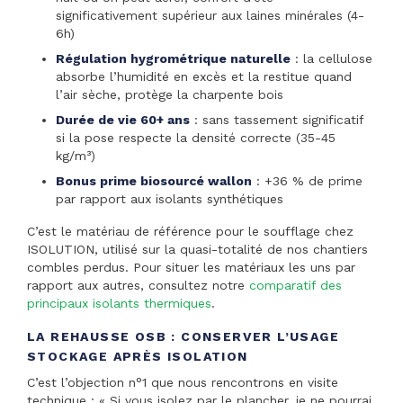
significativement supérieur aux laines minérales (4-
6h)
Régulation hygrométrique naturelle
: la cellulose
absorbe l’humidité en excès et la restitue quand
l’air sèche, protège la charpente bois
Durée de vie 60+ ans
: sans tassement significatif
si la pose respecte la densité correcte (35-45
kg/m³)
Bonus prime biosourcé wallon
: +36 % de prime
par rapport aux isolants synthétiques
C’est le matériau de référence pour le soufflage chez
ISOLUTION, utilisé sur la quasi-totalité de nos chantiers
combles perdus. Pour situer les matériaux les uns par
rapport aux autres, consultez notre
comparatif des
principaux isolants thermiques
.
LA REHAUSSE OSB : CONSERVER L’USAGE
STOCKAGE APRÈS ISOLATION
C’est l’objection n°1 que nous rencontrons en visite
technique : « Si vous isolez par le plancher, je ne pourrai