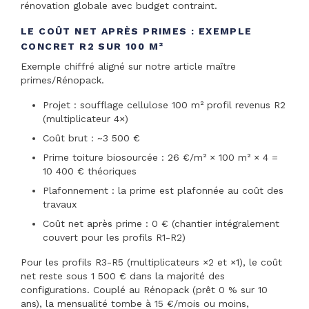
rénovation globale avec budget contraint.
LE COÛT NET APRÈS PRIMES : EXEMPLE
CONCRET R2 SUR 100 M²
Exemple chiffré aligné sur notre article maître
primes/Rénopack.
Projet : soufflage cellulose 100 m² profil revenus R2
(multiplicateur 4×)
Coût brut : ~3 500 €
Prime toiture biosourcée : 26 €/m² × 100 m² × 4 =
10 400 € théoriques
Plafonnement : la prime est plafonnée au coût des
travaux
Coût net après prime : 0 € (chantier intégralement
couvert pour les profils R1-R2)
Pour les profils R3-R5 (multiplicateurs ×2 et ×1), le coût
net reste sous 1 500 € dans la majorité des
configurations. Couplé au Rénopack (prêt 0 % sur 10
ans), la mensualité tombe à 15 €/mois ou moins,